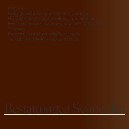
Kontakt
Kolpingstraße 33, 42551 Velbert, Germany
Hauptstraße 34, 42555 Velbert-Lgb., Germany
Bestattungshaus Industriestraße 52A, 42551 Velbert,
Germany
bestattungen.schneider@t-online.de
Tel. 02051/609990 & 02052/926972
Bestattungen Schneider