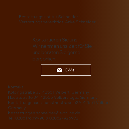
Bestattungsinstitut Schneider
Vertretungsberechtigt: Anke Schneider
Kontaktieren Sie uns.
Wir nehmen uns Zeit für Sie
und beraten Sie gerne
persönlich.
E-Mail
Kontakt
Kolpingstraße 33, 42551 Velbert, Germany
Hauptstraße 34, 42555 Velbert-Lgb., Germany
Bestattungshaus Industriestraße 52A, 42551 Velbert,
Germany
bestattungen.schneider@t-online.de
Tel. 02051/609990 & 02052/926972