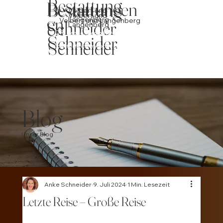
Bestattung
Bestattungen
Bestattung
Soforthilfe im Trauerfall - 24 Std. erreichbar
Soforthilfe im Trauerfall - 24 Std. erreichbar
Velbert und
Velbert und
en
Whatsapp
02051/609990
Langenberg
Velbert und Langenberg
Schneider
en
Whatsapp
Langenberg
02052/926972
Facebook
02052/926972
Facebook
02051/609990
02052/926972
Schneider
02051/609990
Schneider
Soforthilfe im Trauerfall - 24 Std. erreichbar
Facebook
Whatsapp
Blog
Unser Blog
Anke Schneider
9. Juli 2024
1 Min. Lesezeit
Letzte Reise – Große Reise