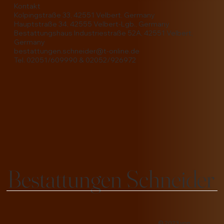
Kontakt
Kolpingstraße 33, 42551 Velbert, Germany
Hauptstraße 34, 42555 Velbert-Lgb., Germany
Bestattungshaus Industriestraße 52A, 42551 Velbert,
Germany
bestattungen.schneider@t-online.de
Tel. 02051/609990 & 02052/926972
Bestattungen Schneider
© 2023 von