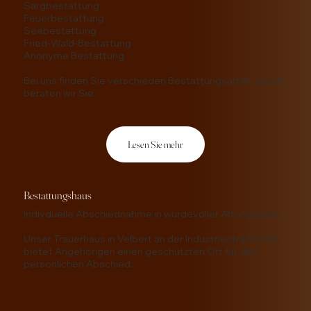
Sargbestattung
Feuerbestattung
Seebestattung
Fried-Wald-Bestattung
Anonyme Bestattung
Bei uns finden Sie verschieden Bestattungsarten, gerne
beraten wir Sie.
Lesen Sie mehr
Bestattungshaus
Indivduelle Abschiednahme in würdevoller Atmosphäre.
Unser Trauerhaus in Velbert an der Industriestraße 52A,
bietet Angehörigen einen geschützten Ort für den
persönlichen Abschied.