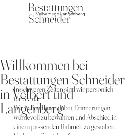
Bestattungen
Velbert und Langenberg
Schneider
02051/609990
02052/926972
Soforthilfe im Trauerfall - 24 Std. erreichbar
Whatsapp
Facebook
Willkommen bei
Bestattungen Schneider
in Velbert und
In schweren Zeiten sind wir persönlich
für Sie da.
Langenberg
Wir helfen Ihnen dabei, Erinnerungen
würdevoll zu bewahren und Abschied in
einem passenden Rahmen zu gestalten.