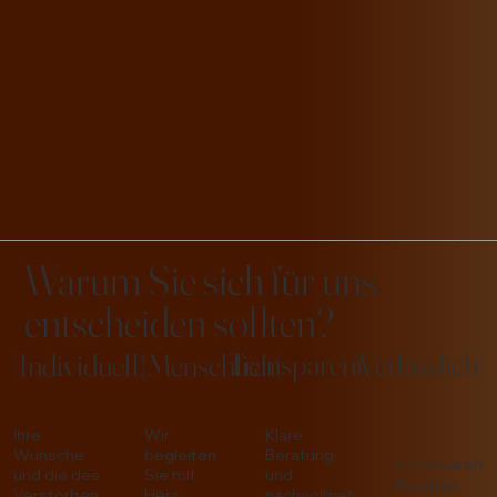
Warum Sie sich für uns
entscheiden sollten?
|Transparent|
|Verlässlich|
|Individuell|
|Menschlich|
Ihre
Wir
Klare
Wünsche
begleiten
Beratung
In schweren
und die des
Sie mit
und
Stunden
Verstorben
Herz,
nachvollzieh