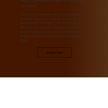
Haben Sie ein wichtiges oder eiliges
Anliegen?
Wenn Sie uns einen akuten Sterbefall
melden möchten oder ein besonders
dringendes Anliegen haben, nutzen Sie
bitte direkt unsere "Haupt-Kontaktseite".
Dort finden Sie unsere Notrufnummern
und ein präziseres Formular für schnelle
Hilfe.
Entdecken