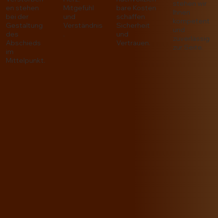
stehen wir
en stehen
Mitgefühl
bare Kosten
Ihnen
bei der
und
schaffen
kompetent
Gestaltung
Verständnis
Sicherheit
und
des
.
und
zuverlässig
Abschieds
Vertrauen.
zur Seite.
im
Mittelpunkt.