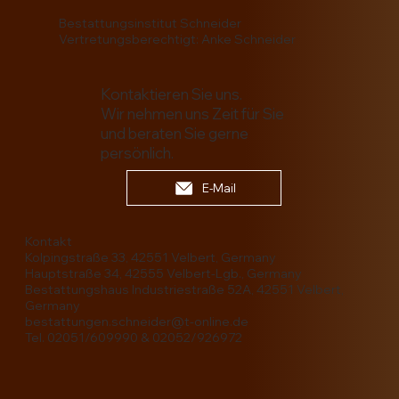
Bestattungsinstitut Schneider
Vertretungsberechtigt: Anke Schneider
Kontaktieren Sie uns.
Wir nehmen uns Zeit für Sie
und beraten Sie gerne
persönlich.
E-Mail
Kontakt
Kolpingstraße 33, 42551 Velbert, Germany
Hauptstraße 34, 42555 Velbert-Lgb., Germany
Bestattungshaus Industriestraße 52A, 42551 Velbert,
Germany
bestattungen.schneider@t-online.de
Tel. 02051/609990 & 02052/926972